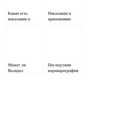
Какие есть
Показания к
показания к
применению
применению у
валидола с
Валидола,
глюкозой,
особенности
противопоказания,
приема и
механизм
дозировка
действия и
инструкция по
применению
Может ли
Последствия
Валидол
коронарографии
повышать или
сосудов сердца,
понижать
методы
давление,
исследования и
показания и
возможные
особенности
осложнения
приема