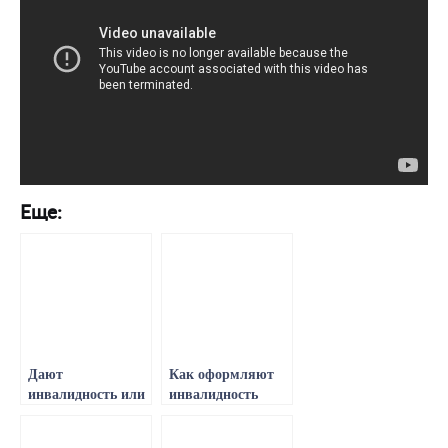
Еще:
Дают
Как оформляют
инвалидность или
инвалидность
нет после
после
перенесенного
перенесенного