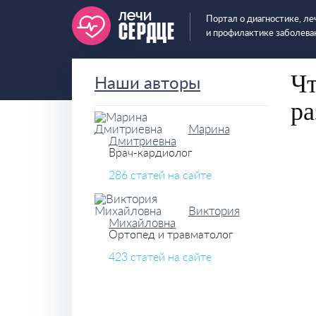
Портал о диагностике, ле
и профилактике заболева
Чт
Наши авторы
ра
Марина
Дмитриевна
0
Врач-кардиолог
286 статей на сайте
Виктория
Михайловна
Ортопед и травматолог
423 статей на сайте