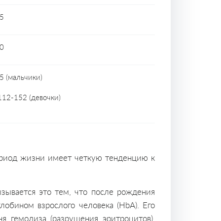
5
0
5 (мальчики)
112-152 (девочки)
ериод жизни имеет четкую тенденцию к
зывается это тем, что после рождения
лобином взрослого человека (HbA). Его
я гемолиза (разрушения эритроцитов).