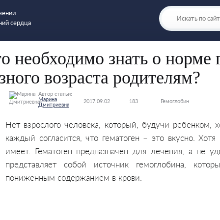
чении
ний сердца
о необходимо знать о норме 
зного возраста родителям?
Автор статьи:
Марина
2017.09.02
183
Гемоглобин
Дмитриевна
Нет взрослого человека, который, будучи ребенком, х
каждый согласится, что гематоген – это вкусно. Хотя
имеет. Гематоген предназначен для лечения, а не уд
представляет собой источник гемоглобина, кото
пониженным содержанием в крови.