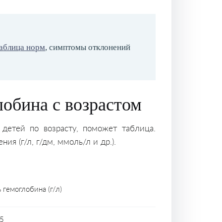
аблица норм
, симптомы отклонений
лобина с возрастом
 детей по возрасту, поможет таблица.
я (г/л, г/дм, ммоль/л и др.).
 гемоглобина (г/л)
5