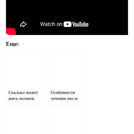
Еще:
Сколько может
Особенности
жить человек
лечения после
после
перенесенного
перенесенного
инсульта в
инсульта, прогноз
домашних
и симптоматика
условиях, методы,
клиническая