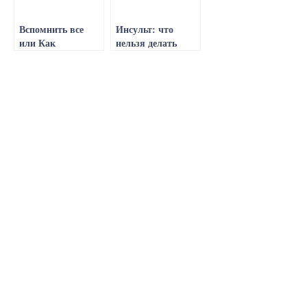
эффективность
Вспомнить все
Инсульт: что
или Как
нельзя делать
восстанавливают
после
память после
перенесенного
инсульта: методы
приступа, и как
решения
восстановиться в
проблемы
кратчайшие
сроки?