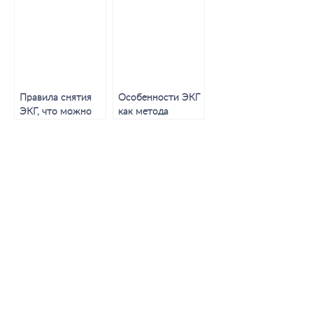
диагностики,
норма и
подготовка
отклонения,
патологии и
принцип
диагностики
Правила снятия
Особенности ЭКГ
ЭКГ, что можно
как метода
узнать из
обследования,
полученных
показания и виды
результатов?
процедуры