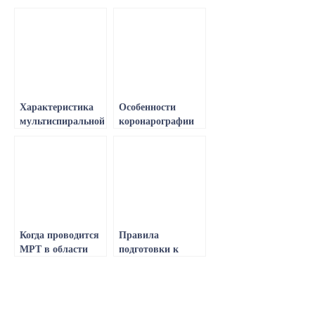
Характеристика
Особенности
мультиспиральной
коронарографии
компьютерной
как метода
томографии, ее
диагностики,
преимущества и
показания и
назначение
противопоказания
к выполнению
процедуры
Когда проводится
Правила
МРТ в области
подготовки к
голеностопного
сдаче анализа на
сустава,
АСТ, нюансы
информативность
проведения
процедуры и
исследования