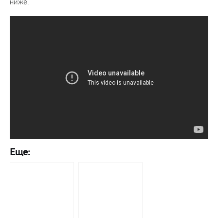
ниже.
Еще: