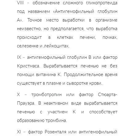
VIII – обозначение сложного гликопротеида
под названием «Антигемофильный глобулин
А». Точное место выработки в организме
неизвестно, но предполагается, что выработка
происходит в клетках печени, почках,
селезенке и лейкоцитах.
IX – антигемофильный глобулин B или фактор
Кристмаса. Вырабатывается печенью не без
помощи витамина K. Продолжительное время
существует в плазме и сыворотке крови.
X – тромботропин или фактор Стюарта-
Прауэра. В неактивном виде вырабатывается
печенью с участием K и способствует
образованию тромбина.
XI – фактор Розенталя или антигемофильный