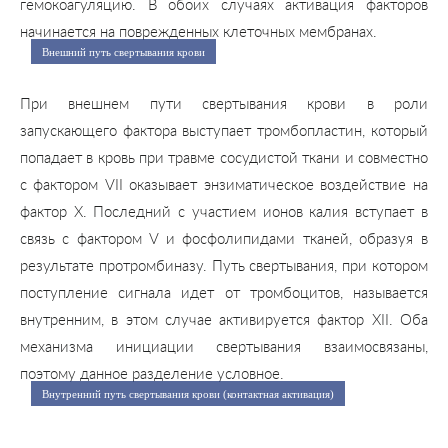
гемокоагуляцию. В обоих случаях активация факторов
начинается на поврежденных клеточных мембранах.
Внешний путь свертывания крови
При внешнем пути свертывания крови в роли
запускающего фактора выступает тромбопластин, который
попадает в кровь при травме сосудистой ткани и совместно
с фактором VII оказывает энзиматическое воздействие на
фактор X. Последний с участием ионов калия вступает в
связь с фактором V и фосфолипидами тканей, образуя в
результате протромбиназу. Путь свертывания, при котором
поступление сигнала идет от тромбоцитов, называется
внутренним, в этом случае активируется фактор XII. Оба
механизма инициации свертывания взаимосвязаны,
поэтому данное разделение условное.
Внутренний путь свертывания крови (контактная активация)