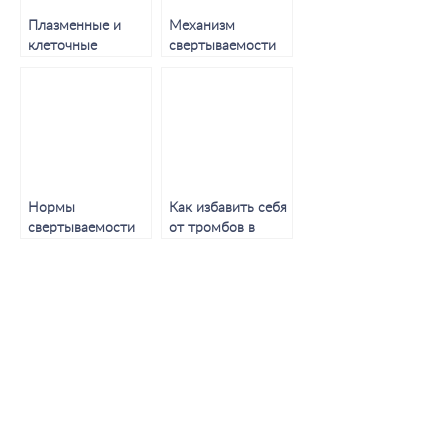
Плазменные и
Механизм
клеточные
свертываемости
факторы,
крови и причины
участвующие в
отклонения
процессе
времени от
свертывания
нормы
крови
Нормы
Как избавить себя
свертываемости
от тромбов в
крови у детей,
сосудах, анатомия
методы
сосудистой
определения и
системы и
трактовка
методы