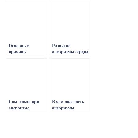
Основные
Развитие
причины
аневризмы сердца
аневризмы,
после инфаркта,
классификация
прогнозы и
форм и условия,
рекомендации
повышающие
врачей
риск патологии
Симптомы при
В чем опасность
аневризме
аневризмы
грудной аорты,
межпредсердной
как часто
перегородки у
происходит
детей и взрослых?
разрыв, методы